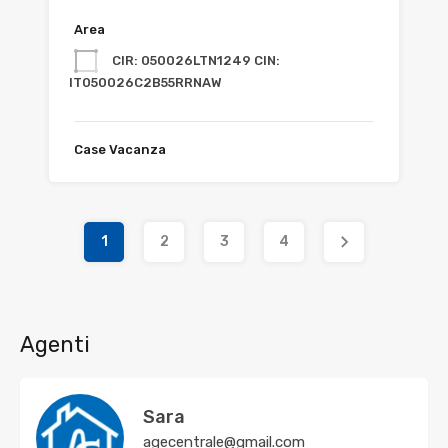
Area
CIR: 050026LTN1249 CIN:
IT050026C2B55RRNAW
Case Vacanza
1
2
3
4
Agenti
Sara
agecentrale@gmail.com