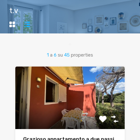
t.v
1
a
6
su
45
properties
Grazioso appartamento a due passi