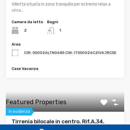
Villetta situata in zona tranquilla per estremo relax a
circa…
Camere da letto
Bagni
2
1
Area
CIR: 050026LTN0685 CIN: IT050026C2IV4JRC5E
Case Vacanza
Featured Properties
In evidenza
Tirrenia bilocale in centro. Rif.A.34.