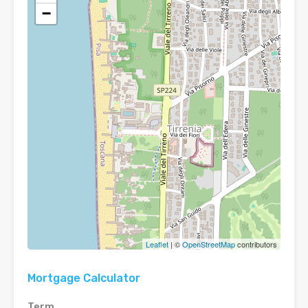
−
Leaflet
| ©
OpenStreetMap
contributors
Mortgage Calculator
Term