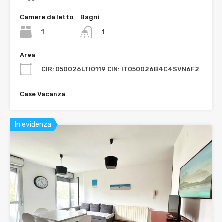
Camere da letto
Bagni
1
1
Area
CIR: 050026LTI0119 CIN: IT050026B4Q4SVN6F2
Case Vacanza
In evidenza