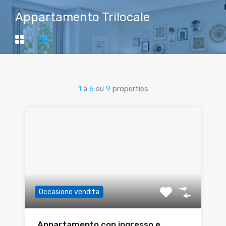
Appartamento Trilocale
1
a
6
su
9
properties
Occasione vendita
Appartamento con ingresso e