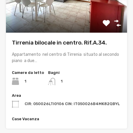
Tirrenia bilocale in centro. Rif.A.34.
Appartamento nel centro di Tirrenia situato al secondo
piano a due…
Camere da letto
Bagni
1
1
Area
CIR: 050026LTI0106 CIN: IT050026B4MK82QBYL
Case Vacanza