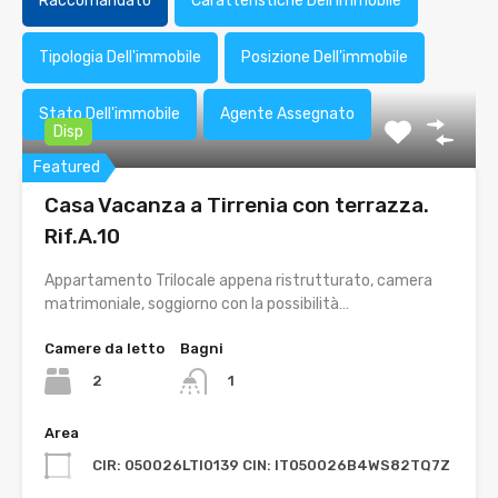
Raccomandato
Caratteristiche Dell'immobile
Tipologia Dell'immobile
Posizione Dell'immobile
Stato Dell'immobile
Agente Assegnato
Disp
Featured
Casa Vacanza a Tirrenia con terrazza.
Rif.A.10
Appartamento Trilocale appena ristrutturato, camera
matrimoniale, soggiorno con la possibilità…
Camere da letto
Bagni
2
1
Area
CIR: 050026LTI0139 CIN: IT050026B4WS82TQ7Z