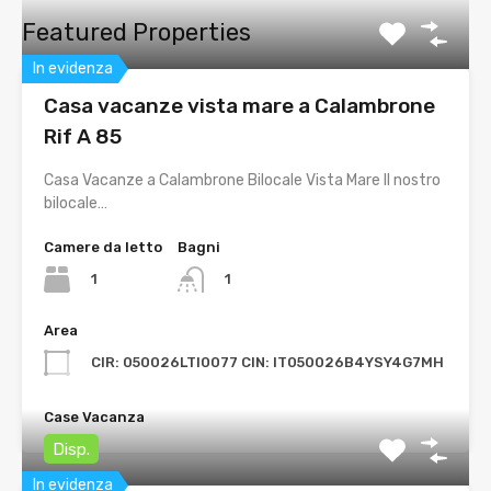
Featured Properties
In evidenza
Casa vacanze vista mare a Calambrone
Rif A 85
Casa Vacanze a Calambrone Bilocale Vista Mare Il nostro
bilocale…
Camere da letto
Bagni
1
1
Area
CIR: 050026LTI0077 CIN: IT050026B4YSY4G7MH
Case Vacanza
Disp.
In evidenza