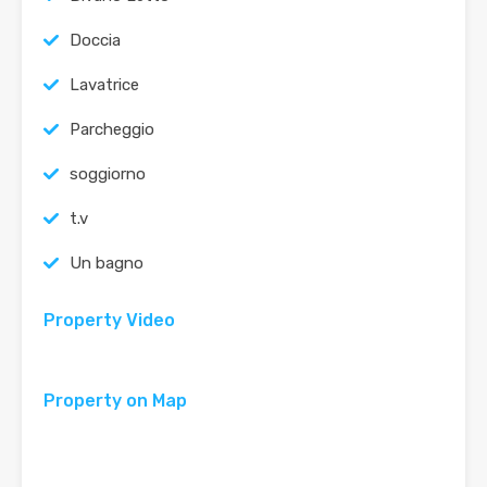
Doccia
Lavatrice
Parcheggio
soggiorno
t.v
Un bagno
Property Video
Property on Map