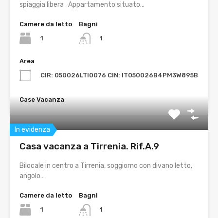
spiaggia libera Appartamento situato…
Camere da letto
Bagni
1
1
Area
CIR: 050026LTI0076 CIN: IT050026B4PM3W895B
Case Vacanza
In evidenza
Casa vacanza a Tirrenia. Rif.A.9
Bilocale in centro a Tirrenia, soggiorno con divano letto,
angolo…
Camere da letto
Bagni
1
1