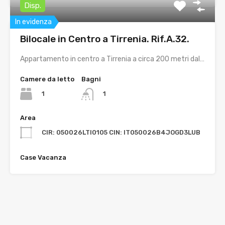
Disp.
In evidenza
Bilocale in Centro a Tirrenia. Rif.A.32.
Appartamento in centro a Tirrenia a circa 200 metri dal…
Camere da letto
Bagni
1
1
Area
CIR: 050026LTI0105 CIN: IT050026B4JOGD3LUB
Case Vacanza