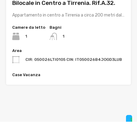
Bilocale in Centro a Tirrenia. Rif.A.32.
Appartamento in centro a Tirrenia a circa 200 metri dal…
Camere da letto
Bagni
1
1
Area
CIR: 050026LTI0105 CIN: IT050026B4JOGD3LUB
Case Vacanza
Le tue preferenze relative alla privacy
Informativa sulla raccolta