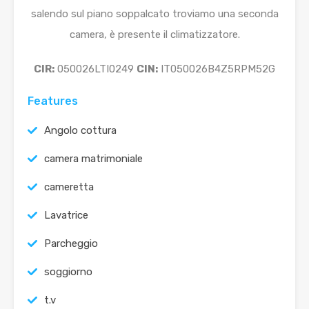
salendo sul piano soppalcato troviamo una seconda
camera, è presente il climatizzatore.
CIR:
050026LTI0249
CIN:
IT050026B4Z5RPM52G
Features
Angolo cottura
camera matrimoniale
cameretta
Lavatrice
Parcheggio
soggiorno
t.v