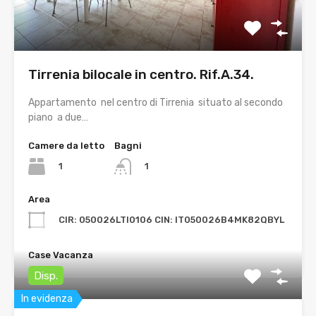
Tirrenia bilocale in centro. Rif.A.34.
Appartamento nel centro di Tirrenia situato al secondo
piano a due…
Camere da letto
Bagni
1
1
Area
CIR: 050026LTI0106 CIN: IT050026B4MK82QBYL
Case Vacanza
Disp.
In evidenza