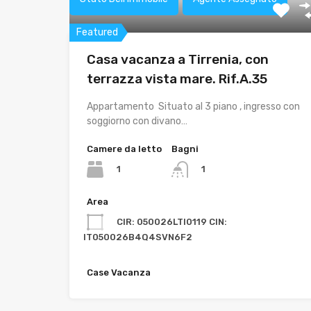
Featured
Casa vacanza a Tirrenia, con
terrazza vista mare. Rif.A.35
Appartamento Situato al 3 piano , ingresso con
soggiorno con divano…
Camere da letto
Bagni
1
1
Area
CIR: 050026LTI0119 CIN:
IT050026B4Q4SVN6F2
Case Vacanza