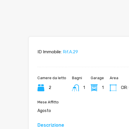
ID Immobile:
Rif.A.29
Camere da letto
Bagni
Garage
Area
2
1
1
CIR
Mese Affitto
Agosto
Descrizione