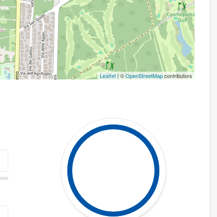
Leaflet
| ©
OpenStreetMap
contributors