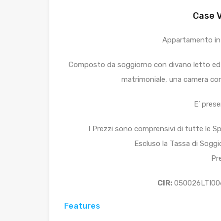
Case V
Appartamento in 
Composto da soggiorno con divano letto ed a
matrimoniale, una camera con
E’ prese
I Prezzi sono comprensivi di tutte le Spe
Escluso la Tassa di Soggio
Pr
CIR:
050026LTI0
Features