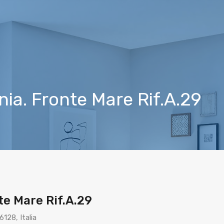
Cer
nia. Fronte Mare Rif.A.29
te Mare Rif.A.29
128, Italia