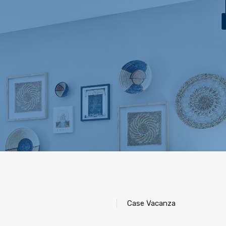
ca
Case Vacanza
Vendita
L’ Agenzia
Contatti
Case Vacanza