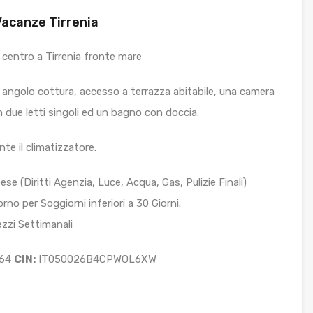
acanze Tirrenia
centro a Tirrenia fronte mare
ngolo cottura, accesso a terrazza abitabile, una camera
 due letti singoli ed un bagno con doccia.
nte il climatizzatore.
se (Diritti Agenzia, Luce, Acqua, Gas, Pulizie Finali)
rno per Soggiorni inferiori a 30 Giorni.
ezzi Settimanali
064
CIN:
IT050026B4CPWOL6XW