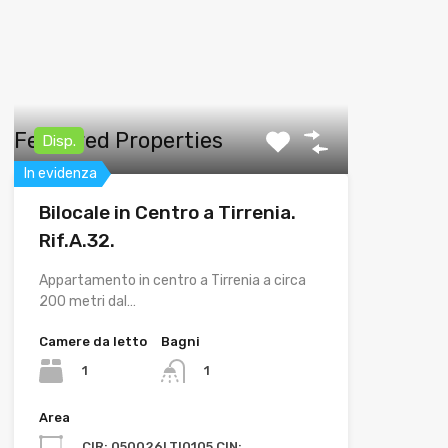
Featured Properties
Disp.
In evidenza
Bilocale in Centro a Tirrenia.
Rif.A.32.
Appartamento in centro a Tirrenia a circa
200 metri dal…
Camere da letto
Bagni
1
1
Area
CIR: 050026LTI0105 CIN: