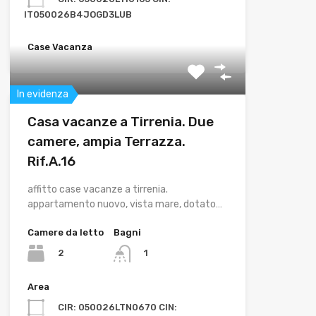
IT050026B4JOGD3LUB
Case Vacanza
In evidenza
Casa vacanze a Tirrenia. Due
camere, ampia Terrazza.
Rif.A.16
affitto case vacanze a tirrenia.
appartamento nuovo, vista mare, dotato…
Camere da letto
Bagni
2
1
Area
CIR: 050026LTN0670 CIN: