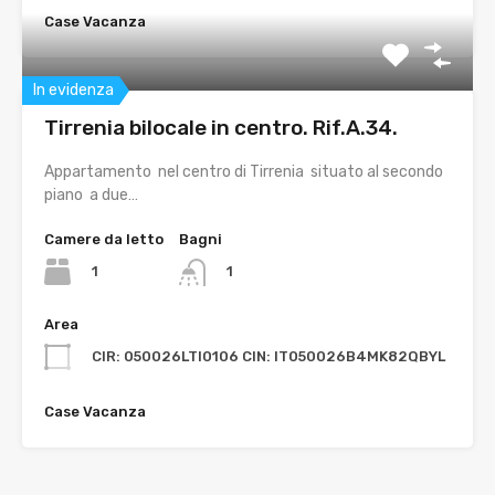
Case Vacanza
In evidenza
Tirrenia bilocale in centro. Rif.A.34.
Appartamento nel centro di Tirrenia situato al secondo
piano a due…
Camere da letto
Bagni
1
1
Area
CIR: 050026LTI0106 CIN: IT050026B4MK82QBYL
Case Vacanza