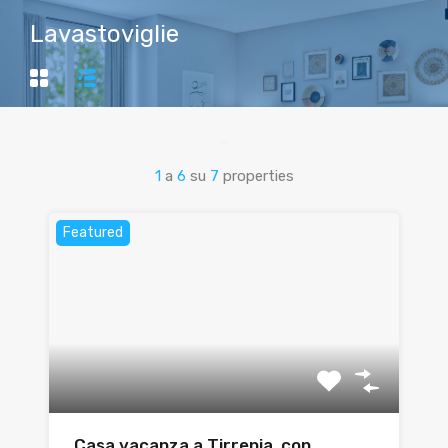
Lavastoviglie
1
a
6
su
7
properties
Featured
Casa vacanza a Tirrenia, con