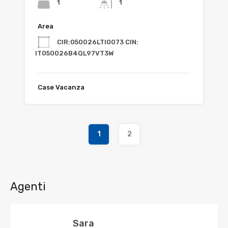
1
1
Area
CIR:050026LTI0073 CIN:
IT050026B4QL97VT3W
Case Vacanza
1
2
Agenti
Sara