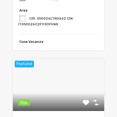
Area
CIR: 050026LTN0662 CIN:
IT050026C2F93O9VWK
Case Vacanza
Featured
Disp.