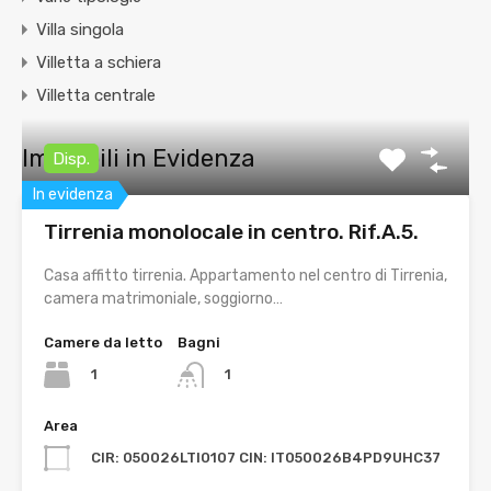
Villa singola
Villetta a schiera
Villetta centrale
Immobili in Evidenza
Disp.
In evidenza
Tirrenia monolocale in centro. Rif.A.5.
Casa affitto tirrenia. Appartamento nel centro di Tirrenia,
camera matrimoniale, soggiorno…
Camere da letto
Bagni
1
1
Area
CIR: 050026LTI0107 CIN: IT050026B4PD9UHC37