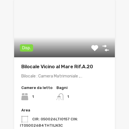
Disp.
Bilocale Vicino al Mare Rif.A.20
Bilocale : Camera Matrimoniale ,…
Camere da letto
Bagni
1
1
Area
CIR: 050026LTI0157 CIN:
IT050026B4THTILN3C