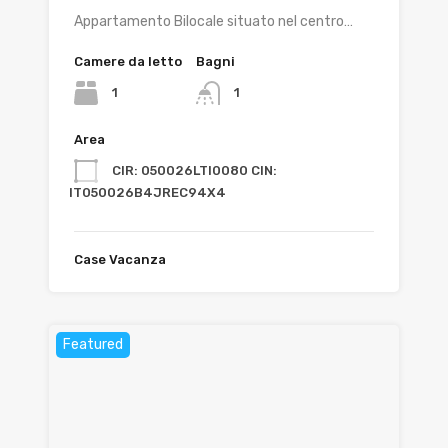
Appartamento Bilocale situato nel centro…
Camere da letto
Bagni
1
1
Area
CIR: 050026LTI0080 CIN:
IT050026B4JREC94X4
Case Vacanza
Featured