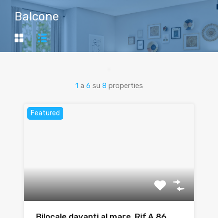
Balcone
1
a
6
su
8
properties
Featured
Bilocale davanti al mare. Rif.A.86.