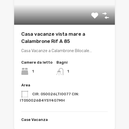
Casa vacanze vista mare a
Calambrone Rif A 85
Casa Vacanze a Calambrone Bilocale…
Camere da letto
Bagni
1
1
Area
CIR: 050026LTI0077 CIN:
IT050026B4YSY4G7MH
Case Vacanza