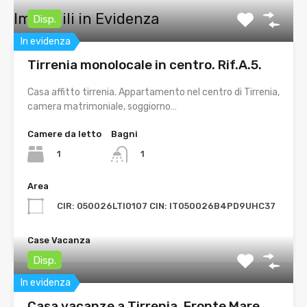
Immobili in Evidenza
Disp.
In evidenza
Tirrenia monolocale in centro. Rif.A.5.
Casa affitto tirrenia. Appartamento nel centro di Tirrenia,
camera matrimoniale, soggiorno…
Camere da letto
Bagni
1
1
Area
CIR: 050026LTI0107 CIN: IT050026B4PD9UHC37
Case Vacanza
Disp.
In evidenza
Casa vacanze a Tirrenia. Fronte Mare