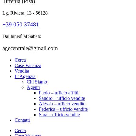
Tirrenia (Pisa)
Lg. Riviera, 13 - 56128
+39 050 37481
Dal lunedì al Sabato
agecentrale@gmail.com
Cerca
Case Vacanza
Vendita
L’ Agenzia
Chi Siamo
Agenti
Paolo – ufficio affitti
Sandro – ufficio vendite
Alessia – ufficio vendite
Federica – ufficio vendite
Sara – ufficio vendite
Contatti
Cerca
Case Vacanza