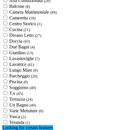
Aria Condizionata
(28)
Balcone
(8)
Camera Matrimoniale
(49)
Cameretta
(18)
Centro Storico
(1)
Cucina
(21)
Divano Letto
(27)
Doccia
(43)
Due Bagni
(4)
Giardino
(13)
Lavastoviglie
(7)
Lavatrice
(41)
Lungo Mare
(9)
Parcheggio
(20)
Piscina
(0)
Soggiorno
(40)
T.v
(45)
Terrazza
(24)
Un Bagno
(40)
Varie Metrature
(0)
Vasca
(2)
Veranda
(1)
Looking for certain features