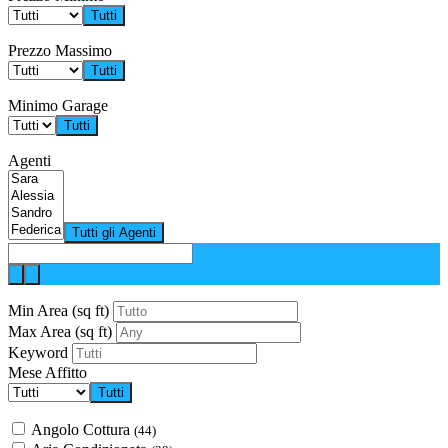
Tutti
Prezzo Massimo
Tutti
Minimo Garage
Tutti
Agenti
Tutti gli Agenti
Min Area
(sq ft)
Max Area
(sq ft)
Keyword
Mese Affitto
Tutti
Angolo Cottura
(44)