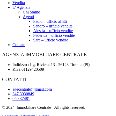
Vendita
L’ Agenzia
Chi Siamo
Agenti
Paolo – ufficio affitti
Sandro – ufficio vendite
Alessia – ufficio vendite
Federica – ufficio vendite
Sara – ufficio vendite
Contatti
AGENZIA IMMOBILIARE CENTRALE
Indirizzo : Lg. Riviera, 13 - 56128 Tirrenia (PI)
P.Iva 01129420509
CONTATTI
agecentrale@gmail.com
347 3930849
050 37481
© 2024. Immobiliare Centrale - All rights reserved.