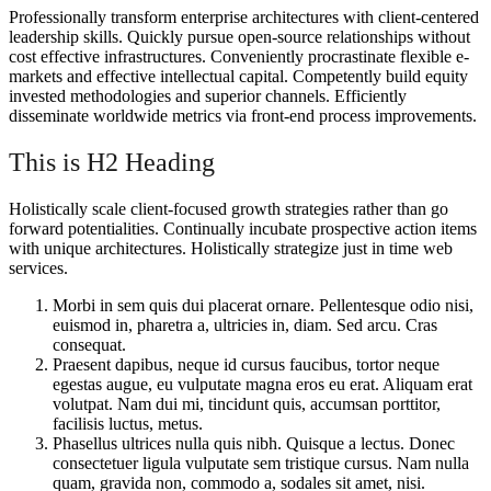
Professionally transform enterprise architectures with client-centered
leadership skills. Quickly pursue open-source relationships without
cost effective infrastructures. Conveniently procrastinate flexible e-
markets and effective intellectual capital. Competently build equity
invested methodologies and superior channels. Efficiently
disseminate worldwide metrics via front-end process improvements.
This is H2 Heading
Holistically scale client-focused growth strategies rather than go
forward potentialities. Continually incubate prospective action items
with unique architectures. Holistically strategize just in time web
services.
Morbi in sem quis dui placerat ornare. Pellentesque odio nisi,
euismod in, pharetra a, ultricies in, diam. Sed arcu. Cras
consequat.
Praesent dapibus, neque id cursus faucibus, tortor neque
egestas augue, eu vulputate magna eros eu erat. Aliquam erat
volutpat. Nam dui mi, tincidunt quis, accumsan porttitor,
facilisis luctus, metus.
Phasellus ultrices nulla quis nibh. Quisque a lectus. Donec
consectetuer ligula vulputate sem tristique cursus. Nam nulla
quam, gravida non, commodo a, sodales sit amet, nisi.