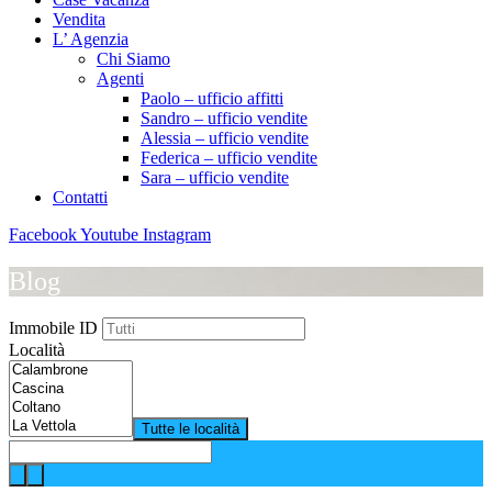
Vendita
L’ Agenzia
Chi Siamo
Agenti
Paolo – ufficio affitti
Sandro – ufficio vendite
Alessia – ufficio vendite
Federica – ufficio vendite
Sara – ufficio vendite
Contatti
Facebook
Youtube
Instagram
Blog
Immobile ID
Località
Tutte le località