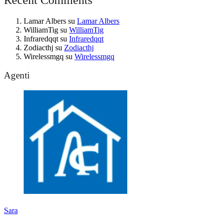
Lamar Albers
su
Lamar Albers
WilliamTig
su
WilliamTig
Infraredqqt
su
Infraredqqt
Zodiacthj
su
Zodiacthj
Wirelessmgq
su
Wirelessmgq
Agenti
Sara