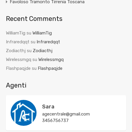
Favoloso Tramonto Tirrenia Toscana
Recent Comments
WilliamTig
su
WilliamTig
Infraredqqt
su
Infraredqqt
Zodiacthj
su
Zodiacthj
Wirelessmgq
su
Wirelessmgq
Flashpaqjde
su
Flashpaqjde
Agenti
Sara
agecentrale@gmail.com
3456756737