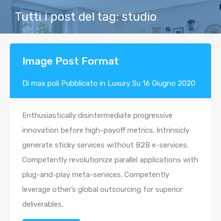
Tutti i post del tag: studio
Image Post Format
Di
max poli
Pubblicato in
Luxury
Su
16 Giugno 2020
Enthusiastically disintermediate progressive
innovation before high-payoff metrics. Intrinsicly
generate sticky services without B2B e-services.
Competently revolutionize parallel applications with
plug-and-play meta-services. Competently
leverage other’s global outsourcing for superior
deliverables.