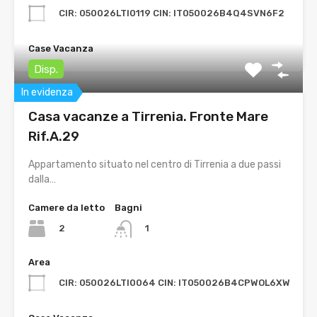
CIR: 050026LTI0119 CIN: IT050026B4Q4SVN6F2
Case Vacanza
Disp.
In evidenza
Casa vacanze a Tirrenia. Fronte Mare
Rif.A.29
Appartamento situato nel centro di Tirrenia a due passi
dalla…
Camere da letto
Bagni
2
1
Area
CIR: 050026LTI0064 CIN: IT050026B4CPWOL6XW