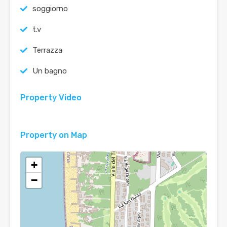
soggiorno
t.v
Terrazza
Un bagno
Property Video
Property on Map
+
−