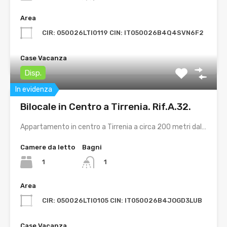
Area
CIR: 050026LTI0119 CIN: IT050026B4Q4SVN6F2
Case Vacanza
Disp.
In evidenza
Bilocale in Centro a Tirrenia. Rif.A.32.
Appartamento in centro a Tirrenia a circa 200 metri dal…
Camere da letto
Bagni
1
1
Area
CIR: 050026LTI0105 CIN: IT050026B4JOGD3LUB
Case Vacanza