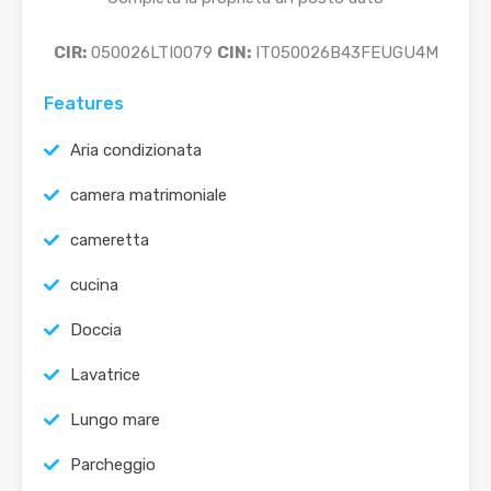
CIR:
050026LTI0079
CIN:
IT050026B43FEUGU4M
Features
Aria condizionata
camera matrimoniale
cameretta
cucina
Doccia
Lavatrice
Lungo mare
Parcheggio