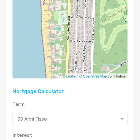
Leaflet
| ©
OpenStreetMap
contributors
Mortgage Calculator
Term
30 Anni Fisso
Interest