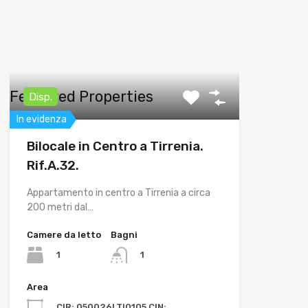
Featured Properties
Disp.
In evidenza
Bilocale in Centro a Tirrenia.
Rif.A.32.
Appartamento in centro a Tirrenia a circa
200 metri dal…
Camere da letto
Bagni
1
1
Area
CIR: 050026LTI0105 CIN: