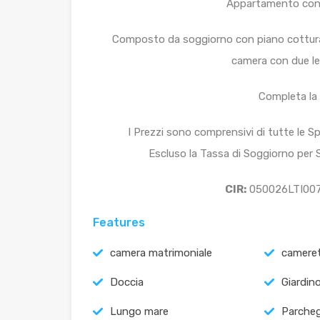
Appartamento con g
Composto da soggiorno con piano cottura 
camera con due le
Completa la 
I Prezzi sono comprensivi di tutte le Spe
Escluso la Tassa di Soggiorno per So
CIR:
050026LTI00
Features
camera matrimoniale
camere
Doccia
Giardin
Lungo mare
Parche