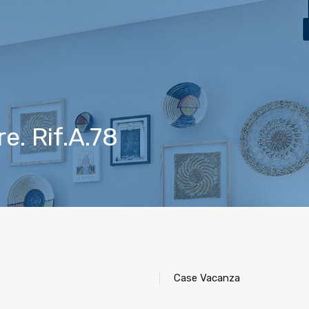
ca
Case Vacanza
Vendita
L’ Agenzia
Contatti
e. Rif.A.78
Case Vacanza