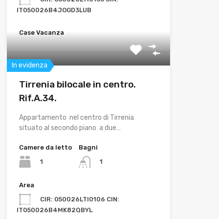
IT050026B4JOGD3LUB
Case Vacanza
In evidenza
Tirrenia bilocale in centro.
Rif.A.34.
Appartamento nel centro di Tirrenia
situato al secondo piano a due…
Camere da letto
Bagni
1
1
Area
CIR: 050026LTI0106 CIN:
IT050026B4MK82QBYL