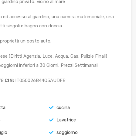
iardino privato, vicino al mare
ed accesso al giardino, una camera matrimoniale, una
tti singoli e bagno con doccia.
proprietà un posto auto.
se (Diritti Agenzia, Luce, Acqua, Gas, Pulizie Finali)
ggiorni inferiori a 30 Giorni, Prezzi Settimanali
78
CIN:
IT050026B44Q5AUDFB
tta
cucina
o
Lavatrice
ggio
soggiorno