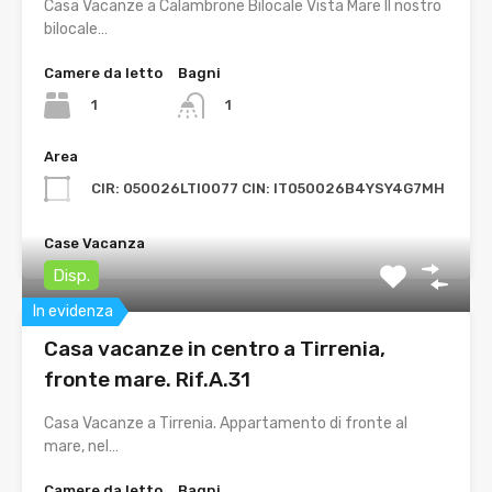
Casa Vacanze a Calambrone Bilocale Vista Mare Il nostro
bilocale…
Camere da letto
Bagni
1
1
Area
CIR: 050026LTI0077 CIN: IT050026B4YSY4G7MH
Case Vacanza
Disp.
In evidenza
Casa vacanze in centro a Tirrenia,
fronte mare. Rif.A.31
Casa Vacanze a Tirrenia. Appartamento di fronte al
mare, nel…
Camere da letto
Bagni