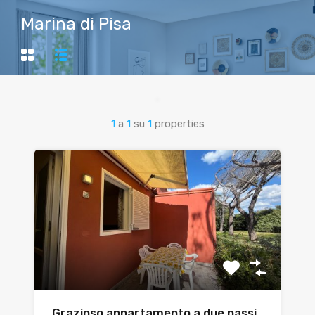
Marina di Pisa
1
a
1
su
1
properties
Grazioso appartamento a due passi