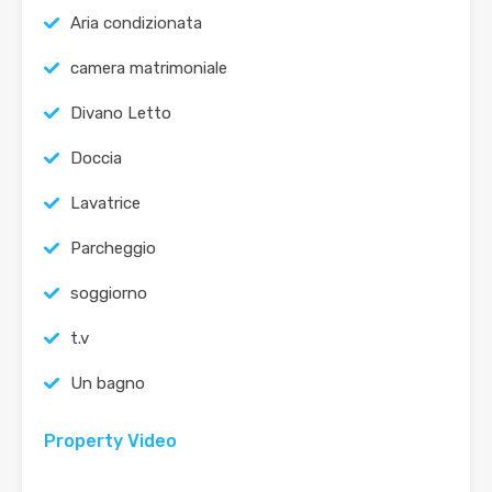
Aria condizionata
camera matrimoniale
Divano Letto
Doccia
Lavatrice
Parcheggio
soggiorno
t.v
Un bagno
Property Video
Video immobile