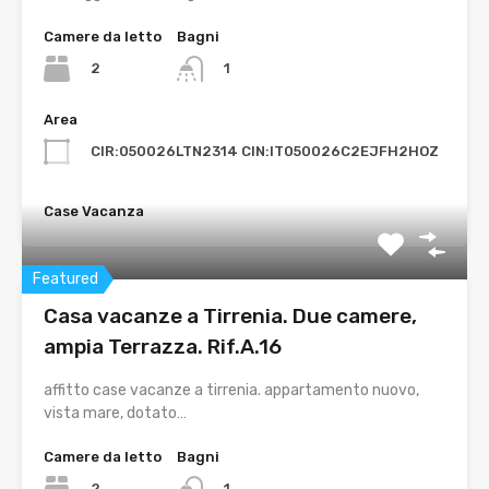
Camere da letto
Bagni
2
1
Area
CIR:050026LTN2314 CIN:IT050026C2EJFH2HOZ
Case Vacanza
Featured
Casa vacanze a Tirrenia. Due camere,
ampia Terrazza. Rif.A.16
affitto case vacanze a tirrenia. appartamento nuovo,
vista mare, dotato…
Camere da letto
Bagni
2
1