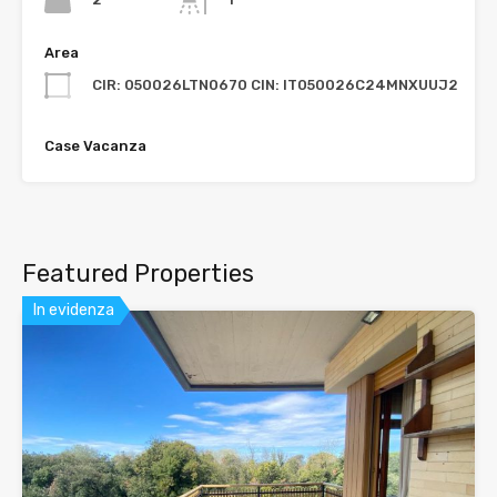
Area
CIR: 050026LTN0670 CIN: IT050026C24MNXUUJ2
Case Vacanza
Featured Properties
In evidenza