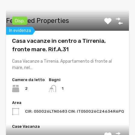
Featured Properties
Disp.
In evidenza
Casa vacanze in centro a Tirrenia,
fronte mare. Rif.A.31
Casa Vacanze a Tirrenia. Appartamento di fronte al
mare, nel…
Camere da letto
Bagni
2
1
Area
CIR: 050026LTN0683 CIN: IT050026C24634R6PQ
Case Vacanza