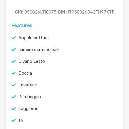
CIR:
050026LTI0075
CIN:
IT050026B42FH97KTP
Features
Angolo cottura
camera matrimoniale
Divano Letto
Doccia
Lavatrice
Parcheggio
soggiorno
t.v