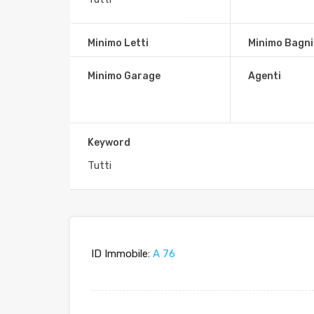
Minimo Letti
Minimo Bagni
Home
Tirrenia
Minimo Garage
Agenti
Appartamento con due camer
13 lg. Riviera, Pisa, PI 56128
Keyword
ID Immobile:
A 76