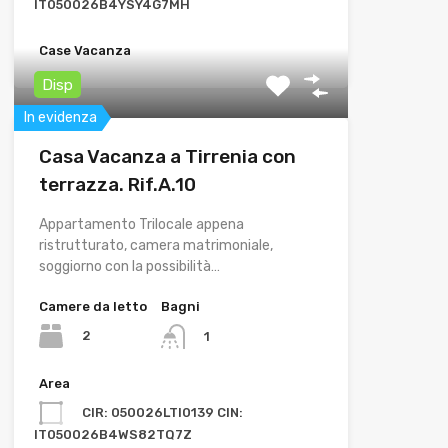
IT050026B4YSY4G7MH
Case Vacanza
Disp
In evidenza
Casa Vacanza a Tirrenia con
terrazza. Rif.A.10
Appartamento Trilocale appena
ristrutturato, camera matrimoniale,
soggiorno con la possibilità…
Camere da letto
Bagni
2
1
Area
CIR: 050026LTI0139 CIN:
IT050026B4WS82TQ7Z