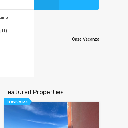
simo
q ft)
Case Vacanza
Featured Properties
In evidenza