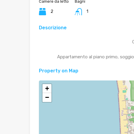
Camere da letto
Bagni
2
1
Descrizione
Appartamento al piano primo, soggio
Property on Map
+
−