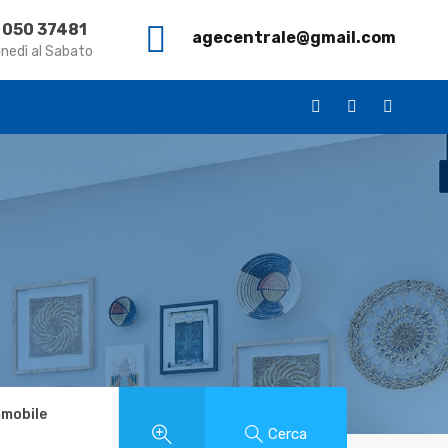
 050 37481
agecentrale@gmail.com
ca
Case Vacanza
Vendita
L’ Agenzia
Contatti
unedì al Sabato
mmobile
Cerca