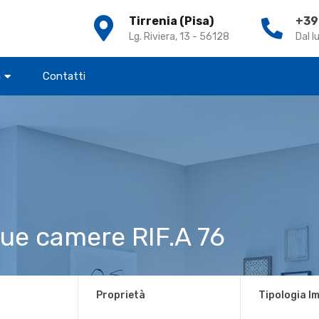
Tirrenia (Pisa)
+39
Cer
Lg. Riviera, 13 - 56128
Dal l
a
Contatti
ue camere RIF.A 76
Proprietà
Tipologia I