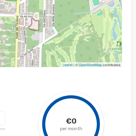
Leaflet
| ©
OpenStreetMap
contributors
€0
per month