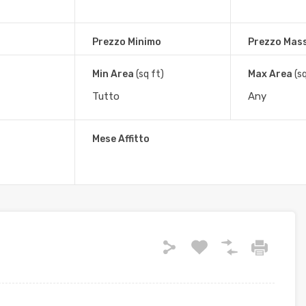
Prezzo Minimo
Prezzo Mas
Min Area
(sq ft)
Max Area
(s
e RIF.A 76
Mese Affitto