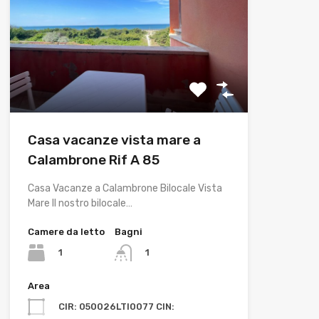
Casa vacanze vista mare a
Calambrone Rif A 85
Casa Vacanze a Calambrone Bilocale Vista
Mare Il nostro bilocale…
Camere da letto
Bagni
1
1
Area
CIR: 050026LTI0077 CIN: