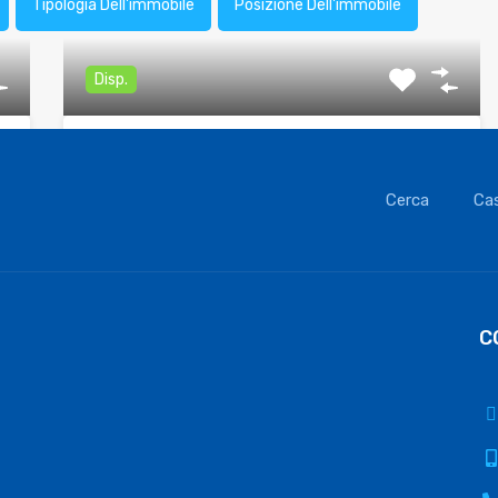
Tipologia Dell'immobile
Posizione Dell'immobile
Disp.
Tirrenia casa vacanze. Bilocale in
centro. Rif.A.18
Cerca
Ca
Case Vacanze Tirrenia Bilocale in centro a Tirrenia
Composto da…
Camere da letto
Bagni
1
1
C
Area
CIR: 050026LTI0068 CIN:
IT050026B4QHNJHAQV