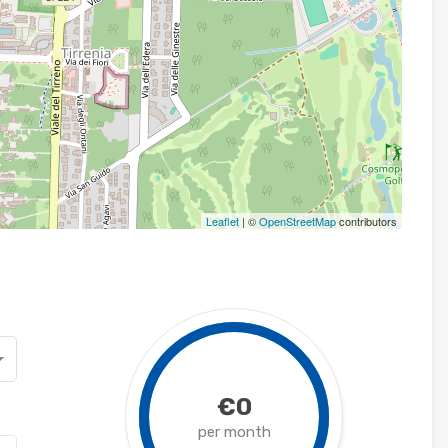
Leaflet
| ©
OpenStreetMap
contributors
€0
per month