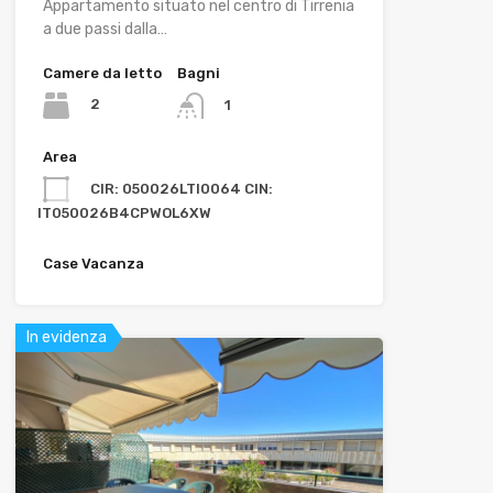
Appartamento situato nel centro di Tirrenia
a due passi dalla…
Camere da letto
Bagni
2
1
Area
CIR: 050026LTI0064 CIN:
IT050026B4CPWOL6XW
Case Vacanza
In evidenza