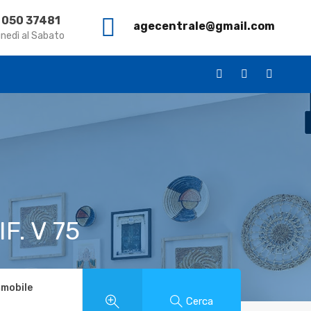
 050 37481
agecentrale@gmail.com
ca
Case Vacanza
Vendita
L’ Agenzia
Contatti
unedì al Sabato
F. V 75
mmobile
Cerca