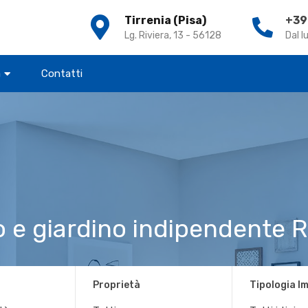
Tirrenia (Pisa)
+39
Cer
Lg. Riviera, 13 - 56128
Dal l
a
Contatti
 e giardino indipendente RI
Proprietà
Tipologia I